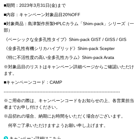
■期間：
2023
年
3
月
31
日
(
金
)まで
■内容：キャンペーン対象品目
20%OFF
■対象商品：島津製作所製
HPLC
カラム「
Shim-pack
」シリーズ（一
部）
《ベーシックな全多孔性タイプ》
Shim-pack GIST / GISS / GIS
《全多孔性有機シリカハイブリッド》
Shim-pack Scepter
《特に不活性度の高い全多孔性カラム》
Shim-pack Arata
※対象品目のリストはキャンペーン詳細ページからご確認いただけ
ます。
■キャンペーンコード：
CAMP
---------------------------------------------------------------------------
※ご用命の際は、キャンペーンコードをお知らせの上、各営業担当
者までお申し付けください。
※品切れの場合、納期にお時間をいただく場合がございます。
何卒ご了承いただけますようお願い申し上げます。
キャンペーン詳細はこちら