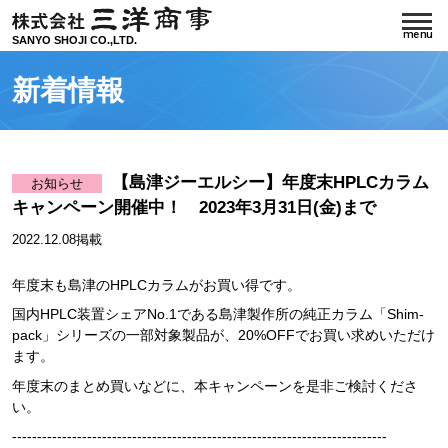
SANYO SHOJI CO.,LTD.
新着情報
【島津ジーエルシー】年度末HPLCカラム
お知らせ
キャンペーン開催中！ 2023年3月31日(金)まで
2022.12.08掲載
年度末も島津の
HPLC
カラムがお買い得です。
国内
HPLC
装置シェア
No.1
である島津製作所の純正カラム「
Shim-
pack
」シリーズの一部対象製品が、
20%OFF
でお買い求めいただけ
ます。
年度末のまとめ買いなどに、本キャンペーンを是非ご検討くださ
い。
---------------------------------------------------------------------------